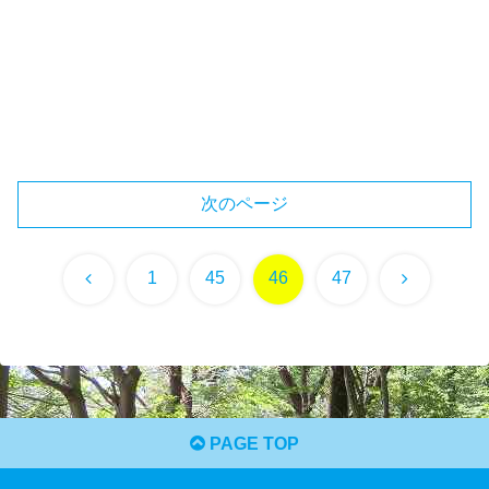
次のページ
前
次
1
45
46
47
へ
へ
PAGE TOP