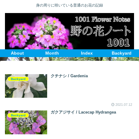
身の周りに咲いている普通のお花の記録
About
Month
Index
Backyard
クチナシ / Gardenia
Backyard
2021.07.12
ガクアジサイ / Lacecap Hydrangea
Backyard