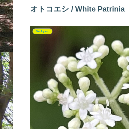
オトコエシ / White Patrinia
Backyard