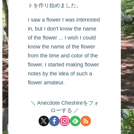
トを作り始めました。
I saw a flower I was interested
in, but I don't know the name
of the flower ... I wish I could
know the name of the flower
from the time and color of the
flower. I started making flower
notes by the idea of such a
flower amateur.
Anecdote Cheshireをフォ
ローする