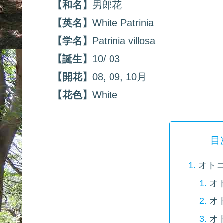
【和名】
男郎花
【英名】
White Patrinia
【学名】
Patrinia villosa
【誕生】
10/ 03
【開花】
08, 09, 10月
【花色】
White
目
オト
オ
オ
オ