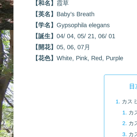
【和名】
霞草
【英名】
Baby’s Breath
【学名】
Gypsophila elegans
【誕生】
04/ 04, 05/ 21, 06/ 01
【開花】
05, 06, 07月
【花色】
White, Pink, Red, Purple
目
カス
カ
カ
カ