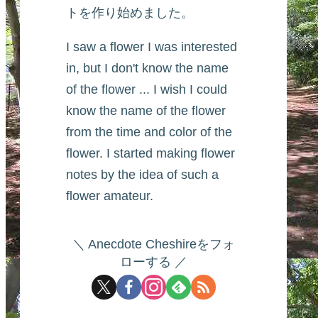
トを作り始めました。
I saw a flower I was interested
in, but I don't know the name
of the flower ... I wish I could
know the name of the flower
from the time and color of the
flower. I started making flower
notes by the idea of such a
flower amateur.
Anecdote Cheshireをフォ
ローする