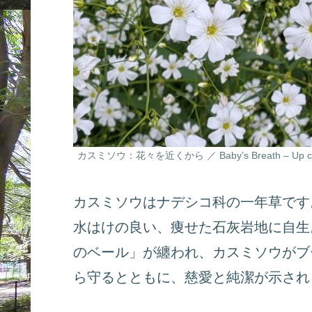
カスミソウ：花々を近くから ／ Baby’s Breath – Up close 
カスミソウはナデシコ科の一年草です
水はけの良い、痩せた石灰岩地に自生
のベール」が纏われ、カスミソウがブ
ら守るとともに、慈愛と純潔が示され