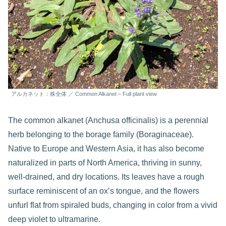
アルカネット：株全体 ／ Common Alkanet – Full plant view
The common alkanet (Anchusa officinalis) is a perennial
herb belonging to the borage family (Boraginaceae).
Native to Europe and Western Asia, it has also become
naturalized in parts of North America, thriving in sunny,
well-drained, and dry locations. Its leaves have a rough
surface reminiscent of an ox’s tongue, and the flowers
unfurl flat from spiraled buds, changing in color from a vivid
deep violet to ultramarine.