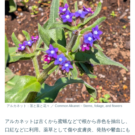
アルカネット：茎と葉と花々 ／ Common Alkanet – Stems, foliage, and flowers
アルカネットは古くから蜜蝋などで根から赤色を抽出し、
口紅などに利用。薬草として傷や皮膚炎、発熱や鬱血にも