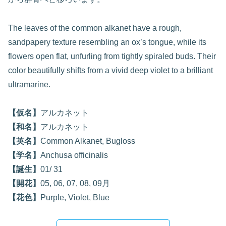
The leaves of the common alkanet have a rough,
sandpapery texture resembling an ox’s tongue, while its
flowers open flat, unfurling from tightly spiraled buds. Their
color beautifully shifts from a vivid deep violet to a brilliant
ultramarine.
【仮名】
アルカネット
【和名】
アルカネット
【英名】
Common Alkanet, Bugloss
【学名】
Anchusa officinalis
【誕生】
01/ 31
【開花】
05, 06, 07, 08, 09月
【花色】
Purple, Violet, Blue