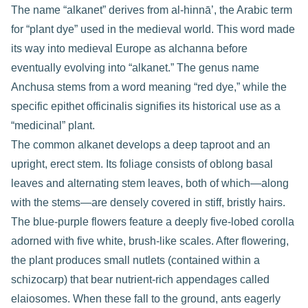
The name “alkanet” derives from al-hinnā’, the Arabic term
for “plant dye” used in the medieval world. This word made
its way into medieval Europe as alchanna before
eventually evolving into “alkanet.” The genus name
Anchusa stems from a word meaning “red dye,” while the
specific epithet officinalis signifies its historical use as a
“medicinal” plant.
The common alkanet develops a deep taproot and an
upright, erect stem. Its foliage consists of oblong basal
leaves and alternating stem leaves, both of which—along
with the stems—are densely covered in stiff, bristly hairs.
The blue-purple flowers feature a deeply five-lobed corolla
adorned with five white, brush-like scales. After flowering,
the plant produces small nutlets (contained within a
schizocarp) that bear nutrient-rich appendages called
elaiosomes. When these fall to the ground, ants eagerly