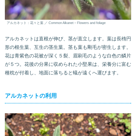
アルカネット：花々と葉 ／ Common Alkanet – Flowers and foliage
アルカネットは直根が伸び、茎が直立します。葉は長楕円
形の根生葉、互生の茎生葉。茎も葉も剛毛が密生します。
花は青紫色の花被が深く５裂、眉刷毛のような白色の鱗片
が５つ。花後の分果に収められた小堅果は、栄養分に富む
種枕が付着し、地面に落ちると蟻が遠くへ運びます。
アルカネットの利用