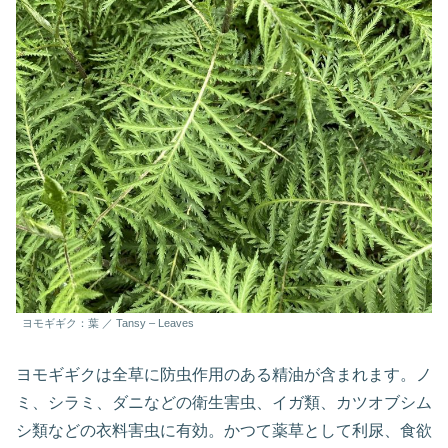
ヨモギギク：葉 ／ Tansy – Leaves
ヨモギギクは全草に防虫作用のある精油が含まれます。ノ
ミ、シラミ、ダニなどの衛生害虫、イガ類、カツオブシム
シ類などの衣料害虫に有効。かつて薬草として利尿、食欲