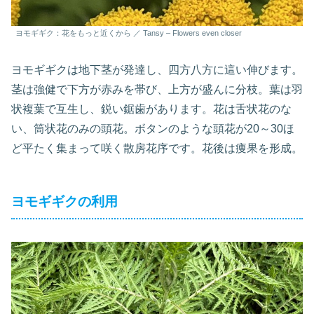
ヨモギギク：花をもっと近くから ／ Tansy – Flowers even closer
ヨモギギクは地下茎が発達し、四方八方に這い伸びます。
茎は強健で下方が赤みを帯び、上方が盛んに分枝。葉は羽
状複葉で互生し、鋭い鋸歯があります。花は舌状花のな
い、筒状花のみの頭花。ボタンのような頭花が20～30ほ
ど平たく集まって咲く散房花序です。花後は痩果を形成。
ヨモギギクの利用