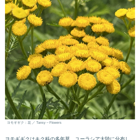
ヨモギギク：花 ／ Tansy – Flowers
ヨモギギクはキク科の多年草。ユーラシア大陸に分布し、