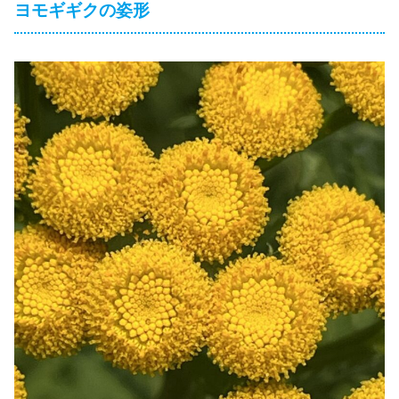
ヨモギギクの姿形