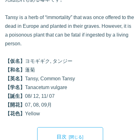
Tansy is a herb of “immortality” that was once offered to the
dead in Europe and planted in their graves. However, it is
a poisonous plant that can be fatal if ingested by a living
person.
【仮名】
ヨモギギク, タンジー
【和名】
蓬菊
【英名】
Tansy, Common Tansy
【学名】
Tanacetum vulgare
【誕生】
08/ 12, 11/ 07
【開花】
07, 08, 09月
【花色】
Yellow
目次