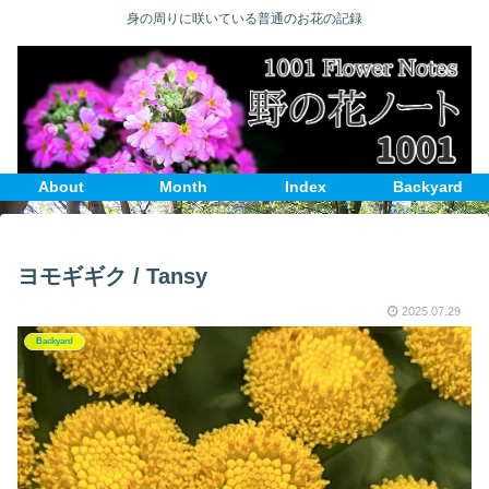
身の周りに咲いている普通のお花の記録
About
Month
Index
Backyard
ヨモギギク / Tansy
2025.07.29
Backyard