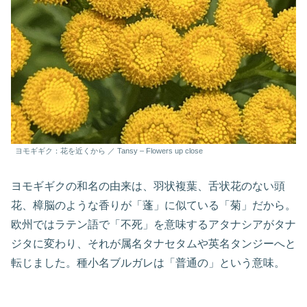
ヨモギギク：花を近くから ／ Tansy – Flowers up close
ヨモギギクの和名の由来は、羽状複葉、舌状花のない頭
花、樟脳のような香りが「蓬」に似ている「菊」だから。
欧州ではラテン語で「不死」を意味するアタナシアがタナ
ジタに変わり、それが属名タナセタムや英名タンジーへと
転じました。種小名ブルガレは「普通の」という意味。