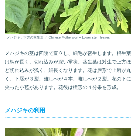
メハジキ：下方の茎生葉 ／ Chinese Motherwort – Lower stem leaves
メハジキの茎は四陵で直立し、細毛が密生します。根生葉
は柄が長く、切れ込みが深い掌状。茎生葉は対生で上方ほ
ど切れ込みが浅く、細長くなります。花は唇形で上唇が丸
く、下唇が３裂、雄しべが４本、雌しべが２裂。花の下に
尖った小苞があります。花後は楔形の４分果を形成。
メハジキの利用