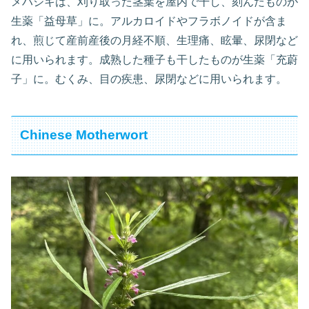
メハジキは、刈り取った茎葉を屋内で干し、刻んだものが
生薬「益母草」に。アルカロイドやフラボノイドが含ま
れ、煎じて産前産後の月経不順、生理痛、眩暈、尿閉など
に用いられます。成熟した種子も干したものが生薬「充蔚
子」に。むくみ、目の疾患、尿閉などに用いられます。
Chinese Motherwort