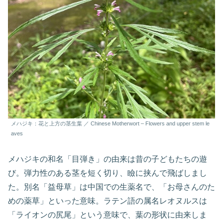
メハジキ：花と上方の茎生葉 ／ Chinese Motherwort – Flowers and upper stem le
aves
メハジキの和名「目弾き」の由来は昔の子どもたちの遊
び。弾力性のある茎を短く切り、瞼に挟んで飛ばしまし
た。別名「益母草」は中国での生薬名で、「お母さんのた
めの薬草」といった意味。ラテン語の属名レオヌルスは
「ライオンの尻尾」という意味で、葉の形状に由来しま