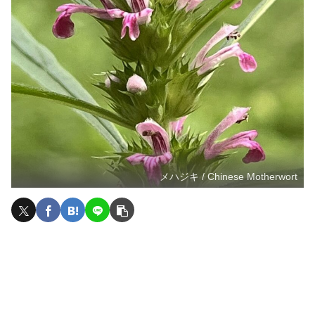
メハジキ / Chinese Motherwort