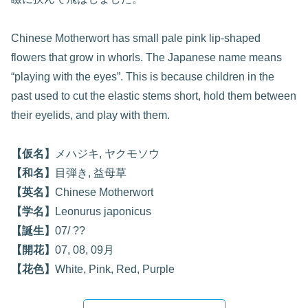
Chinese Motherwort has small pale pink lip-shaped
flowers that grow in whorls. The Japanese name means
“playing with the eyes”. This is because children in the
past used to cut the elastic stems short, hold them between
their eyelids, and play with them.
【仮名】
メハジキ, ヤクモソウ
【和名】
目弾き, 益母草
【英名】
Chinese Motherwort
【学名】
Leonurus japonicus
【誕生】
07/ ??
【開花】
07, 08, 09月
【花色】
White, Pink, Red, Purple