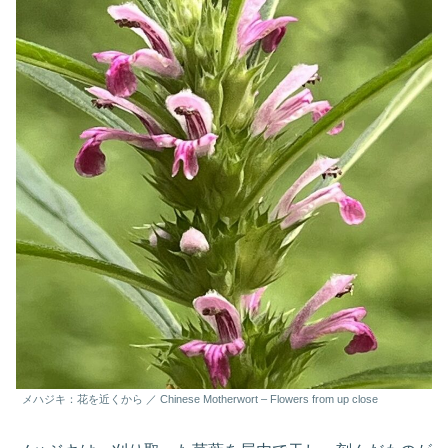
メハジキ：花を近くから ／ Chinese Motherwort – Flowers from up close