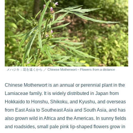
メハジキ：花を遠くから ／ Chinese Motherwort – Flowers from a distance
Chinese Motherwort is an annual or perennial plant in the
Lamiaceae family. It is widely distributed in Japan from
Hokkaido to Honshu, Shikoku, and Kyushu, and overseas
from East Asia to Southeast Asia and South Asia, and has
also grown wild in Africa and the Americas. In sunny fields
and roadsides, small pale pink lip-shaped flowers grow in