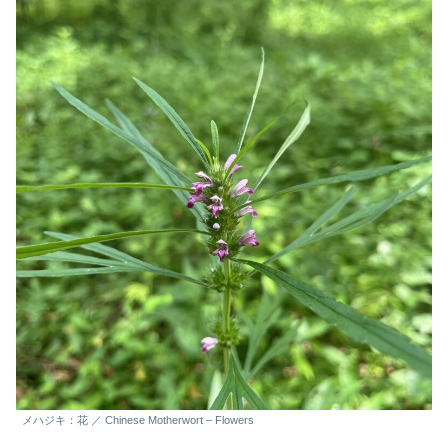
メハジキ：花 ／ Chinese Motherwort – Flowers