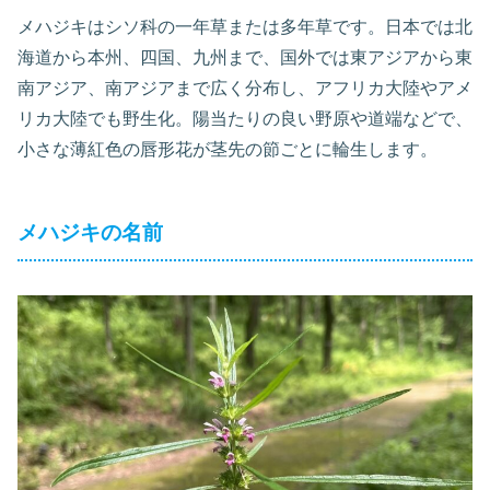
メハジキはシソ科の一年草または多年草です。日本では北
海道から本州、四国、九州まで、国外では東アジアから東
南アジア、南アジアまで広く分布し、アフリカ大陸やアメ
リカ大陸でも野生化。陽当たりの良い野原や道端などで、
小さな薄紅色の唇形花が茎先の節ごとに輪生します。
メハジキの名前