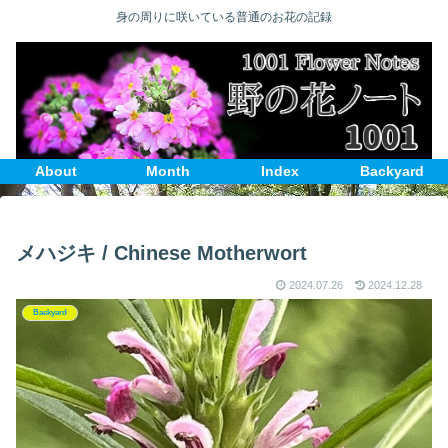
身の周りに咲いている普通のお花の記録
About
Month
Index
Backyard
メハジキ / Chinese Motherwort
2024.07.26
2024.12.28
Backyard