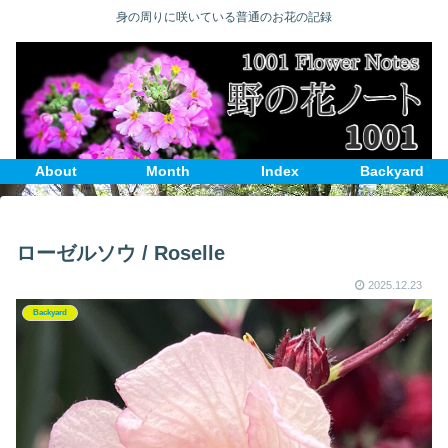
身の周りに咲いている普通のお花の記録
About
Month
Index
Backyard
ローゼルソウ / Roselle
2025.12.23
Backyard