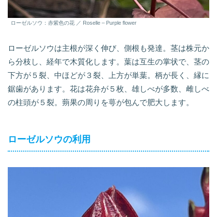
ローゼルソウ：赤紫色の花 ／ Roselle – Purple flower
ローゼルソウは主根が深く伸び、側根も発達。茎は株元か
ら分枝し、経年で木質化します。葉は互生の掌状で、茎の
下方が５裂、中ほどが３裂、上方が単葉。柄が長く、縁に
鋸歯があります。花は花弁が５枚、雄しべが多数、雌しべ
の柱頭が５裂。蒴果の周りを萼が包んで肥大します。
ローゼルソウの利用