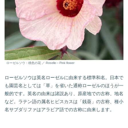
ローゼルソウ：桃色の花 ／ Roselle – Pink flower
ローゼルソウは英名ローゼルに由来する標準和名。日本で
も園芸名としては「草」を省いた通称ローゼルのほうが一
般的です。英名の由来は諸説あり、原産地での古称、地名
など。ラテン語の属名ヒビスカスは「銭葵」の古称、種小
名サブダリファはアラビア語での古称に由来します。