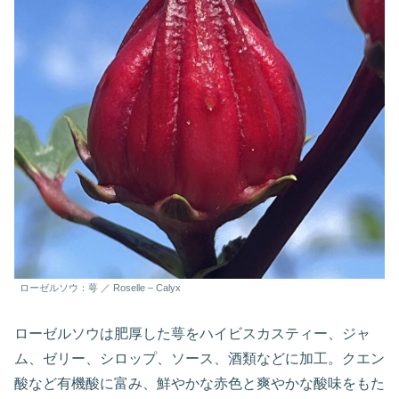
ローゼルソウ：萼 ／ Roselle – Calyx
ローゼルソウは肥厚した萼をハイビスカスティー、ジャ
ム、ゼリー、シロップ、ソース、酒類などに加工。クエン
酸など有機酸に富み、鮮やかな赤色と爽やかな酸味をもた