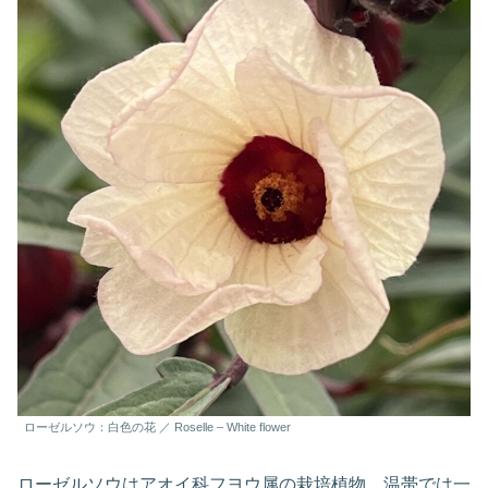
ローゼルソウ：白色の花 ／ Roselle – White flower
ローゼルソウはアオイ科フヨウ属の栽培植物。温帯では一