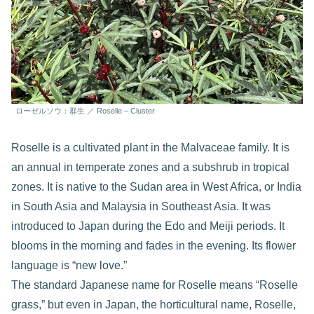
ローゼルソウ：群生 ／ Roselle – Cluster
Roselle is a cultivated plant in the Malvaceae family. It is
an annual in temperate zones and a subshrub in tropical
zones. It is native to the Sudan area in West Africa, or India
in South Asia and Malaysia in Southeast Asia. It was
introduced to Japan during the Edo and Meiji periods. It
blooms in the morning and fades in the evening. Its flower
language is “new love.”
The standard Japanese name for Roselle means “Roselle
grass,” but even in Japan, the horticultural name, Roselle,