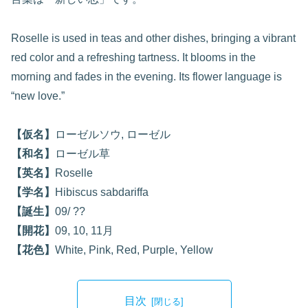
Roselle is used in teas and other dishes, bringing a vibrant
red color and a refreshing tartness. It blooms in the
morning and fades in the evening. Its flower language is
“new love.”
【仮名】
ローゼルソウ, ローゼル
【和名】
ローゼル草
【英名】
Roselle
【学名】
Hibiscus sabdariffa
【誕生】
09/ ??
【開花】
09, 10, 11月
【花色】
White, Pink, Red, Purple, Yellow
目次