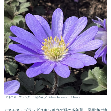
アネモネ・ブランダ：１輪の花 ／ Balkan Anemone – 1 flower
アネモネ・ブランダはキンポウゲ科の多年草。原産地は地