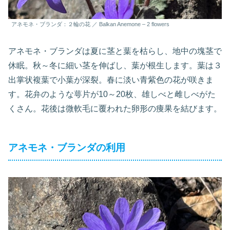
アネモネ・ブランダ：２輪の花 ／ Balkan Anemone – 2 flowers
アネモネ・ブランダは夏に茎と葉を枯らし、地中の塊茎で
休眠。秋～冬に細い茎を伸ばし、葉が根生します。葉は３
出掌状複葉で小葉が深裂。春に淡い青紫色の花が咲きま
す。花弁のような萼片が10～20枚、雄しべと雌しべがた
くさん。花後は微軟毛に覆われた卵形の痩果を結びます。
アネモネ・ブランダの利用