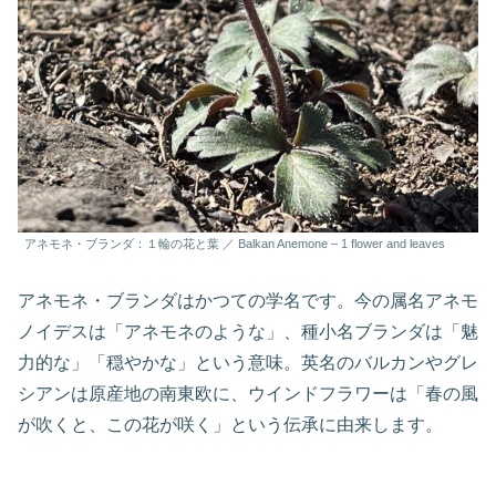
アネモネ・ブランダ：１輪の花と葉 ／ Balkan Anemone – 1 flower and leaves
アネモネ・ブランダはかつての学名です。今の属名アネモ
ノイデスは「アネモネのような」、種小名ブランダは「魅
力的な」「穏やかな」という意味。英名のバルカンやグレ
シアンは原産地の南東欧に、ウインドフラワーは「春の風
が吹くと、この花が咲く」という伝承に由来します。