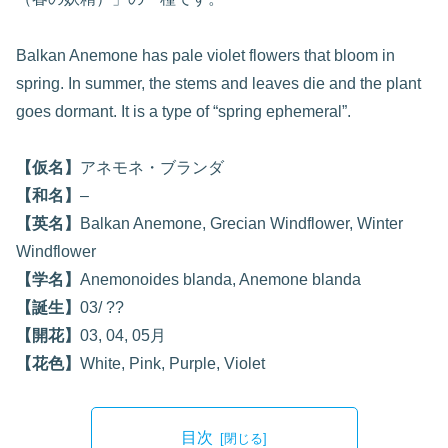
Balkan Anemone has pale violet flowers that bloom in
spring. In summer, the stems and leaves die and the plant
goes dormant. It is a type of “spring ephemeral”.
【仮名】
アネモネ・ブランダ
【和名】
–
【英名】
Balkan Anemone, Grecian Windflower, Winter
Windflower
【学名】
Anemonoides blanda, Anemone blanda
【誕生】
03/ ??
【開花】
03, 04, 05月
【花色】
White, Pink, Purple, Violet
目次