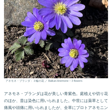
アネモネ・ブランダ：３輪の花 ／ Balkan Anemone – 3 flowers
アネモネ・ブランダは花が美しい青紫色。庭植えや切り花
のほか、昔は染色に用いられました。中世には薬草として
痛風や頭痛に用いられましたが、全草にプロトアネモニン