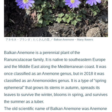
アネモネ・ブランダ：たくさんの花 ／ Balkan Anemone – Many flowers
Balkan Anemone is a perennial plant of the
Ranunculaceae family. It is native to southeastern Europe
and the Middle East along the Mediterranean coast. It was
once classified as an Anemone genus, but in 2018 it was
classified as an Anemonoides genus. It is a type of “spring
ephemeral” that grows its stems in autumn, spreads its
leaves to survive the winter, blooms in spring, and survives
the summer as a tuber.
The old scientific name of Balkan Anemone was Anemone