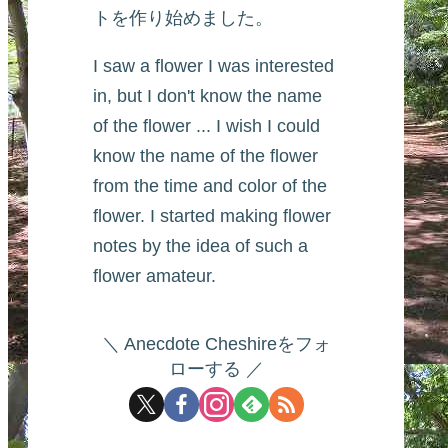
トを作り始めました。
I saw a flower I was interested
in, but I don't know the name
of the flower ... I wish I could
know the name of the flower
from the time and color of the
flower. I started making flower
notes by the idea of such a
flower amateur.
Anecdote Cheshireをフォ
ローする