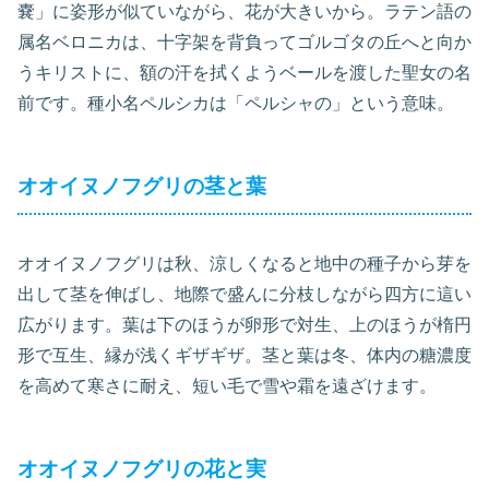
嚢」に姿形が似ていながら、花が大きいから。ラテン語の
属名ベロニカは、十字架を背負ってゴルゴタの丘へと向か
うキリストに、額の汗を拭くようベールを渡した聖女の名
前です。種小名ペルシカは「ペルシャの」という意味。
オオイヌノフグリの茎と葉
オオイヌノフグリは秋、涼しくなると地中の種子から芽を
出して茎を伸ばし、地際で盛んに分枝しながら四方に這い
広がります。葉は下のほうが卵形で対生、上のほうが楕円
形で互生、縁が浅くギザギザ。茎と葉は冬、体内の糖濃度
を高めて寒さに耐え、短い毛で雪や霜を遠ざけます。
オオイヌノフグリの花と実