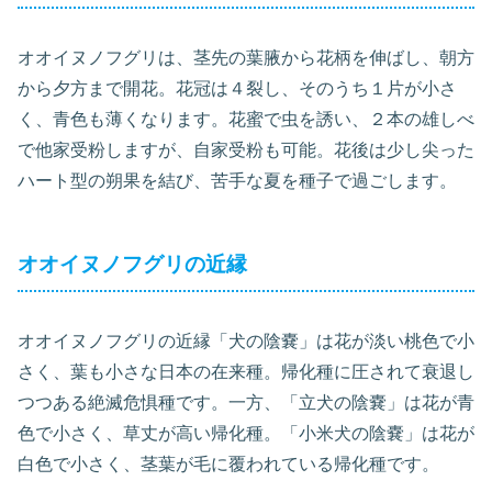
オオイヌノフグリは、茎先の葉腋から花柄を伸ばし、朝方
から夕方まで開花。花冠は４裂し、そのうち１片が小さ
く、青色も薄くなります。花蜜で虫を誘い、２本の雄しべ
で他家受粉しますが、自家受粉も可能。花後は少し尖った
ハート型の朔果を結び、苦手な夏を種子で過ごします。
オオイヌノフグリの近縁
オオイヌノフグリの近縁「犬の陰嚢」は花が淡い桃色で小
さく、葉も小さな日本の在来種。帰化種に圧されて衰退し
つつある絶滅危惧種です。一方、「立犬の陰嚢」は花が青
色で小さく、草丈が高い帰化種。「小米犬の陰嚢」は花が
白色で小さく、茎葉が毛に覆われている帰化種です。