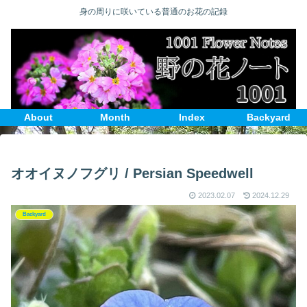
身の周りに咲いている普通のお花の記録
About
Month
Index
Backyard
オオイヌノフグリ / Persian Speedwell
2023.02.07
2024.12.29
Backyard