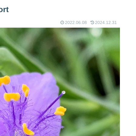
rt
2022.06.08
2024.12.31