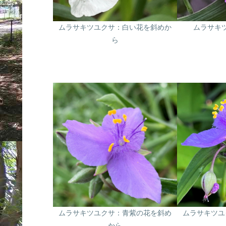
ムラサキツユクサ：白い花を斜めか
ムラサキ
ら
ムラサキツユクサ：青紫の花を斜め
ムラサキツユ
から