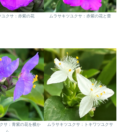
ツユクサ：赤紫の花
ムラサキツユクサ：赤紫の花と蕾
クサ：青紫の花を横か
ムラサキツユクサ：トキワツユクサ
ら