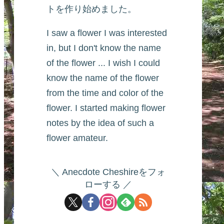
トを作り始めました。
I saw a flower I was interested
in, but I don't know the name
of the flower ... I wish I could
know the name of the flower
from the time and color of the
flower. I started making flower
notes by the idea of such a
flower amateur.
Anecdote Cheshireをフォ
ローする