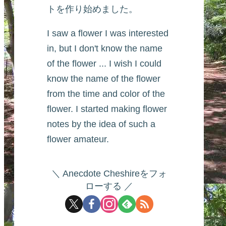
トを作り始めました。
I saw a flower I was interested
in, but I don't know the name
of the flower ... I wish I could
know the name of the flower
from the time and color of the
flower. I started making flower
notes by the idea of such a
flower amateur.
Anecdote Cheshireをフォ
ローする