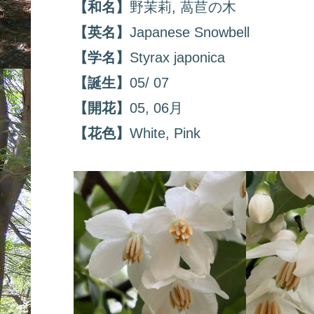
【和名】
野茉莉, 萵苣の木
【英名】
Japanese Snowbell
【学名】
Styrax japonica
【誕生】
05/ 07
【開花】
05, 06月
【花色】
White, Pink