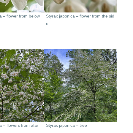
a – flower from below
Styrax japonica – flower from the sid
e
a – flowers from afar
Styrax japonica – tree