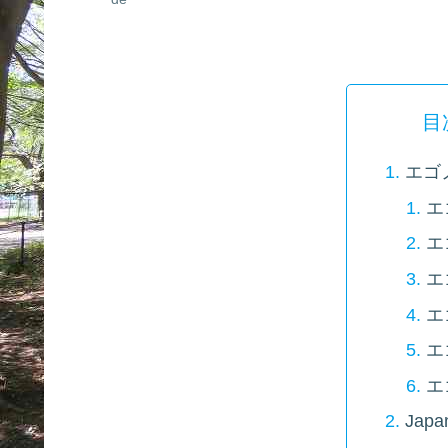
目
エゴ
エ
エ
エ
エ
エ
エ
Japa