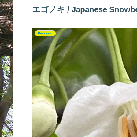
エゴノキ / Japanese Snowbe
Backyard