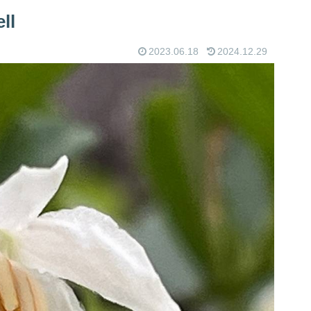
ll
2023.06.18
2024.12.29