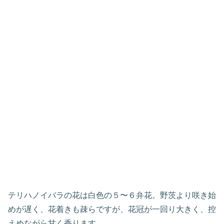
テリハノイバラの花は白色の５〜６弁花。野茨より咲き始
めが遅く、花着きも疎らですが、花冠が一回り大きく、控
えめながら甘く香ります。