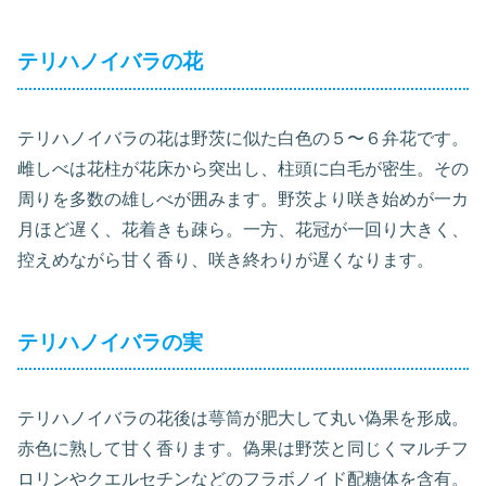
テリハノイバラの花
テリハノイバラの花は野茨に似た白色の５〜６弁花です。
雌しべは花柱が花床から突出し、柱頭に白毛が密生。その
周りを多数の雄しべが囲みます。野茨より咲き始めが一カ
月ほど遅く、花着きも疎ら。一方、花冠が一回り大きく、
控えめながら甘く香り、咲き終わりが遅くなります。
テリハノイバラの実
テリハノイバラの花後は萼筒が肥大して丸い偽果を形成。
赤色に熟して甘く香ります。偽果は野茨と同じくマルチフ
ロリンやクエルセチンなどのフラボノイド配糖体を含有。