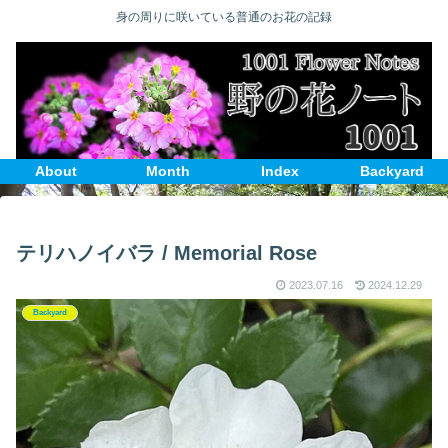
身の周りに咲いている普通のお花の記録
About
Month
Index
Backyard
テリハノイバラ / Memorial Rose
2023.07.16
2024.12.29
Backyard