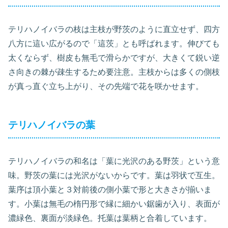
テリハノイバラの枝は主枝が野茨のように直立せず、四方
八方に這い広がるので「這茨」とも呼ばれます。伸びても
太くならず、樹皮も無毛で滑らかですが、大きくて鋭い逆
さ向きの棘が疎生するため要注意。主枝からは多くの側枝
が真っ直ぐ立ち上がり、その先端で花を咲かせます。
テリハノイバラの葉
テリハノイバラの和名は「葉に光沢のある野茨」という意
味。野茨の葉には光沢がないからです。葉は羽状で互生。
葉序は頂小葉と３対前後の側小葉で形と大きさが揃いま
す。小葉は無毛の楕円形で縁に細かい鋸歯が入り、表面が
濃緑色、裏面が淡緑色。托葉は葉柄と合着しています。