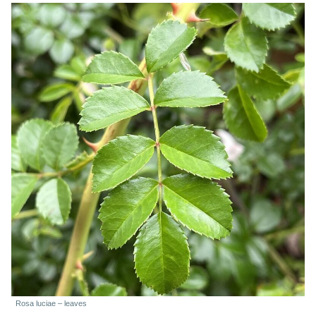
Rosa luciae – leaves