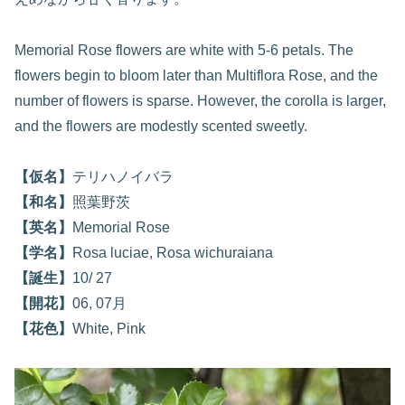
Memorial Rose flowers are white with 5-6 petals. The
flowers begin to bloom later than Multiflora Rose, and the
number of flowers is sparse. However, the corolla is larger,
and the flowers are modestly scented sweetly.
【仮名】
テリハノイバラ
【和名】
照葉野茨
【英名】
Memorial Rose
【学名】
Rosa luciae, Rosa wichuraiana
【誕生】
10/ 27
【開花】
06, 07月
【花色】
White, Pink