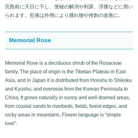
完熟前に天日に干し、便秘の解消や利尿、浮腫などに用い
られます。煎液は外用により腫れ物や挫創の改善に。
Memorial Rose
Memorial Rose is a deciduous shrub of the Rosaceae
family. The place of origin is the Tibetan Plateau in East
Asia, and in Japan it is distributed from Honshu to Shikoku
and Kyushu, and overseas from the Korean Peninsula to
China. It grows naturally in sunny and well-drained areas,
from coastal sands to riverbeds, fields, forest edges, and
rocky areas in mountains. Flower language is “simple
love”.