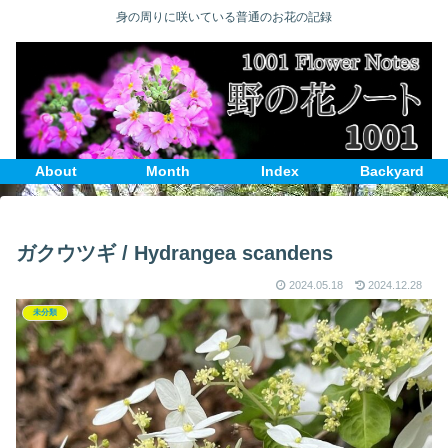
身の周りに咲いている普通のお花の記録
About
Month
Index
Backyard
ガクウツギ / Hydrangea scandens
2024.05.18
2024.12.28
未分類