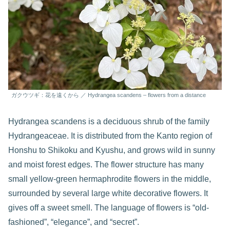
ガクウツギ：花を遠くから ／ Hydrangea scandens – flowers from a distance
Hydrangea scandens is a deciduous shrub of the family
Hydrangeaceae. It is distributed from the Kanto region of
Honshu to Shikoku and Kyushu, and grows wild in sunny
and moist forest edges. The flower structure has many
small yellow-green hermaphrodite flowers in the middle,
surrounded by several large white decorative flowers. It
gives off a sweet smell. The language of flowers is “old-
fashioned”, “elegance”, and “secret”.