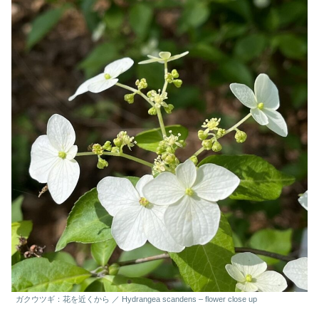
ガクウツギ：花を近くから ／ Hydrangea scandens – flower close up