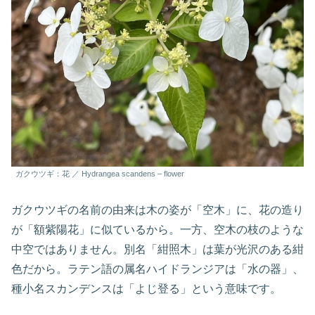
ガクウツギ：花 ／ Hydrangea scandens – flower
ガクウツギの名前の由来は木の姿が「空木」に、花の造り
が「額紫陽花」に似ているから。一方、空木の枝のような
中空ではありません。別名「紺照木」は葉が光沢のある紺
色だから。ラテン語の属名ハイドランジアは「水の器」、
種小名スカンデンスは「よじ登る」という意味です。