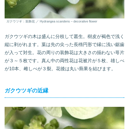
ガクウツギ：装飾花 ／ Hydrangea scandens – decorative flower
ガクウツギの木は盛んに分枝して叢生。樹皮が褐色で浅く
縦に剥がれます。葉は先の尖った長楕円形で縁に浅い鋸歯
が入って対生。花の周りの装飾花は大きさの揃わない萼片
が３～５枚です。真ん中の両性花は花被片が５枚、雄しべ
が10本、雌しべが３裂。花後は丸い蒴果を結びます。
ガクウツギの近縁