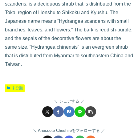
scandens, is a deciduous shrub that is distributed from the
Tokai region of Honshu to Shikoku and Kyushu. The
Japanese name means “Hydrangea scandens with small
branches, leaves, and flowers.” The bark is reddish-purple,
and the sepals of the decorative flowers are about the
same size. “Hydrangea chinensis” is an evergreen shrub
that is distributed from Myanmar to southeastern China and
Taiwan.
未分類
シェアする
Anecdote Cheshireをフォローする