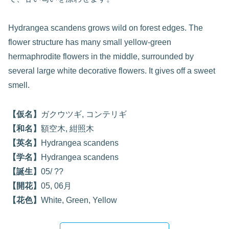
Hydrangea scandens grows wild on forest edges. The
flower structure has many small yellow-green
hermaphrodite flowers in the middle, surrounded by
several large white decorative flowers. It gives off a sweet
smell.
【仮名】
ガクウツギ, コンテリギ
【和名】
額空木, 紺照木
【英名】
Hydrangea scandens
【学名】
Hydrangea scandens
【誕生】
05/ ??
【開花】
05, 06月
【花色】
White, Green, Yellow