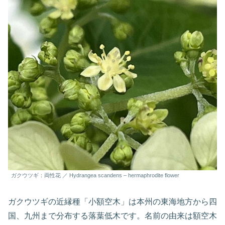
ガクウツギ：両性花 ／ Hydrangea scandens – hermaphrodite flower
ガクウツギの近縁種「小額空木」は本州の東海地方から四
国、九州まで分布する落葉低木です。名前の由来は額空木