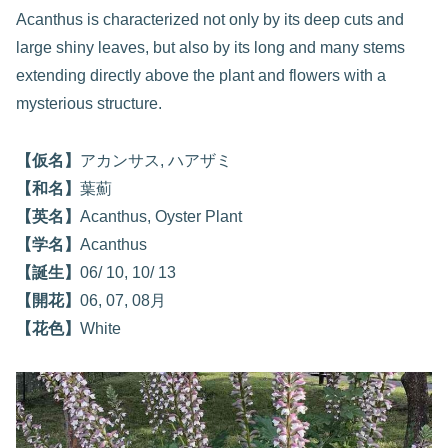
Acanthus is characterized not only by its deep cuts and
large shiny leaves, but also by its long and many stems
extending directly above the plant and flowers with a
mysterious structure.
【仮名】
アカンサス, ハアザミ
【和名】
葉薊
【英名】
Acanthus, Oyster Plant
【学名】
Acanthus
【誕生】
06/ 10, 10/ 13
【開花】
06, 07, 08月
【花色】
White