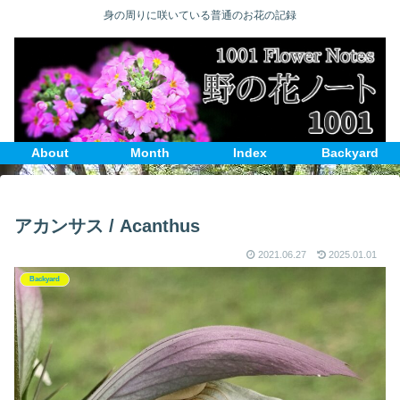
身の周りに咲いている普通のお花の記録
About
Month
Index
Backyard
アカンサス / Acanthus
2021.06.27
2025.01.01
Backyard